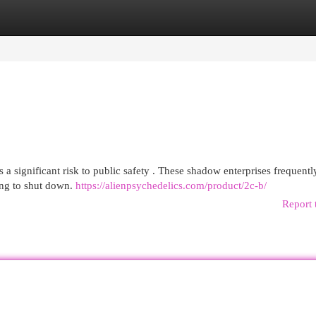
egories
Register
Login
 a significant risk to public safety . These shadow enterprises frequentl
ing to shut down.
https://alienpsychedelics.com/product/2c-b/
Report 