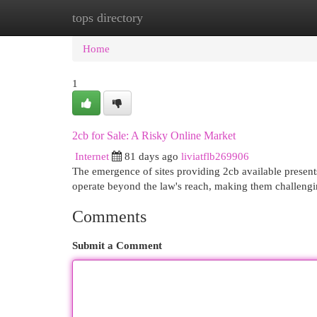
tops directory
Home
New Site Listings
Add Site
Cat
Home
1
2cb for Sale: A Risky Online Market
Internet
81 days ago
liviatflb269906
The emergence of sites providing 2cb available presents
operate beyond the law's reach, making them challeng
Comments
Submit a Comment