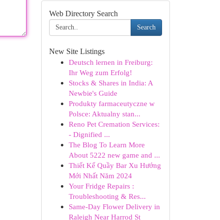
Web Directory Search
Search
New Site Listings
Deutsch lernen in Freiburg:
Ihr Weg zum Erfolg!
Stocks & Shares in India: A
Newbie's Guide
Produkty farmaceutyczne w
Polsce: Aktualny stan...
Reno Pet Cremation Services:
- Dignified ...
The Blog To Learn More
About 5222 new game and ...
Thiết Kế Quầy Bar Xu Hướng
Mới Nhất Năm 2024
Your Fridge Repairs :
Troubleshooting & Res...
Same-Day Flower Delivery in
Raleigh Near Harrod St