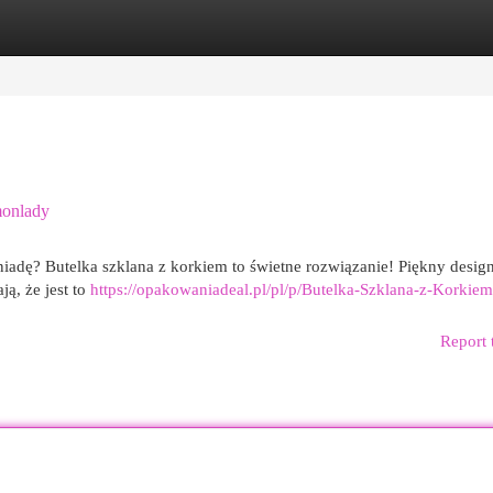
egories
Register
Login
monlady
dę? Butelka szklana z korkiem to świetne rozwiązanie! Piękny design
ą, że jest to
https://opakowaniadeal.pl/pl/p/Butelka-Szklana-z-Korkiem
Report 