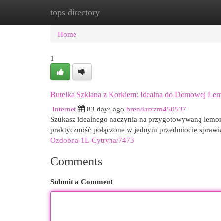
tops directory
Home
New Site Listings
Add Site
Cat
Home
1
Butelka Szklana z Korkiem: Idealna do Domowej Le
Internet
83 days ago
brendarzzm450537
Szukasz idealnego naczynia na przygotowywaną lemonia
praktyczność połączone w jednym przedmiocie sprawiaj
Ozdobna-1L-Cytryna/7473
Comments
Submit a Comment