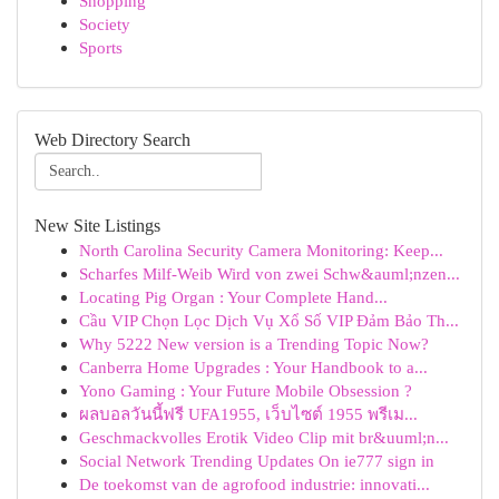
Shopping
Society
Sports
Web Directory Search
New Site Listings
North Carolina Security Camera Monitoring: Keep...
Scharfes Milf-Weib Wird von zwei Schw&auml;nzen...
Locating Pig Organ : Your Complete Hand...
Cầu VIP Chọn Lọc Dịch Vụ Xổ Số VIP Đảm Bảo Th...
Why 5222 New version is a Trending Topic Now?
Canberra Home Upgrades : Your Handbook to a...
Yono Gaming : Your Future Mobile Obsession ?
ผลบอลวันนี้ฟรี UFA1955, เว็บไซต์ 1955 พรีเม...
Geschmackvolles Erotik Video Clip mit br&uuml;n...
Social Network Trending Updates On ie777 sign in
De toekomst van de agrofood industrie: innovati...