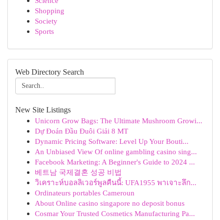
Science
Shopping
Society
Sports
Web Directory Search
New Site Listings
Unicorn Grow Bags: The Ultimate Mushroom Growi...
Dự Đoán Đầu Đuôi Giải 8 MT
Dynamic Pricing Software: Level Up Your Bouti...
An Unbiased View Of online gambling casino sing...
Facebook Marketing: A Beginner's Guide to 2024 ...
베트남 국제결혼 성공 비법
วิเคราะห์บอลลิเวอร์พูลคืนนี้: UFA1955 พาเจาะลึก...
Ordinateurs portables Cameroun
About Online casino singapore no deposit bonus
Cosmar Your Trusted Cosmetics Manufacturing Pa...