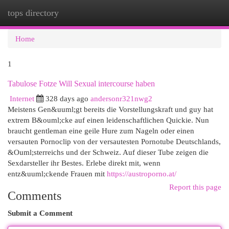
tops directory
Togg
navi
Home
1
Tabulose Fotze Will Sexual intercourse haben
Internet
328 days ago
andersonr321nwg2
Meistens Gen&uuml;gt bereits die Vorstellungskraft und guy hat
extrem B&ouml;cke auf einen leidenschaftlichen Quickie. Nun
braucht gentleman eine geile Hure zum Nageln oder einen
versauten Pornoclip von der versautesten Pornotube Deutschlands,
&Ouml;sterreichs und der Schweiz. Auf dieser Tube zeigen die
Sexdarsteller ihr Bestes. Erlebe direkt mit, wenn
entz&uuml;ckende Frauen mit
https://austroporno.at/
Report this page
Comments
Submit a Comment