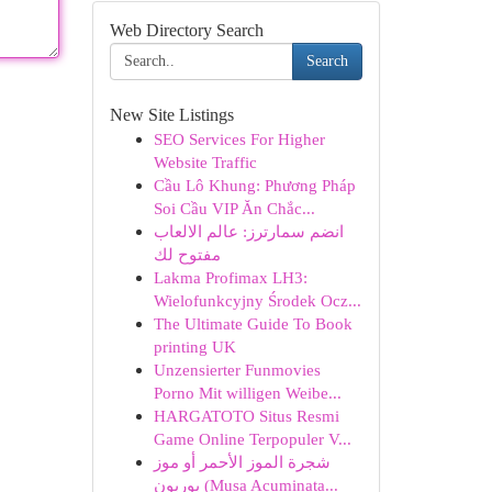
Web Directory Search
Search
New Site Listings
SEO Services For Higher
Website Traffic
Cầu Lô Khung: Phương Pháp
Soi Cầu VIP Ăn Chắc...
انضم سمارترز: عالم الالعاب
مفتوح لك
Lakma Profimax LH3:
Wielofunkcyjny Środek Ocz...
The Ultimate Guide To Book
printing UK
Unzensierter Funmovies
Porno Mit willigen Weibe...
HARGATOTO Situs Resmi
Game Online Terpopuler V...
شجرة الموز الأحمر أو موز
بوربون (Musa Acuminata...