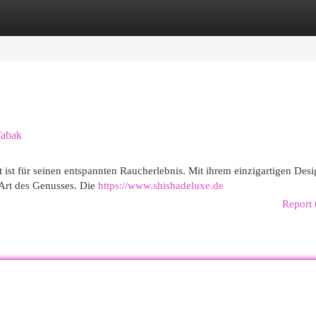
egories
Register
Login
Tabak
tzt ist für seinen entspannten Raucherlebnis. Mit ihrem einzigartigen Des
Art des Genusses. Die
https://www.shishadeluxe.de
Report 