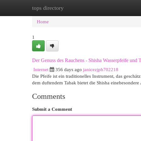
tops directory
Home
New Site Listings
Add Site
Cat
Home
1
Der Genuss des Rauchens - Shisha Wasserpfeife und 
Internet
356 days ago
janicezjph702218
Die Pfeife ist ein traditionelles Instrument, das geschä
dem duftendem Tabak bietet die Shisha einebesondere 
Comments
Submit a Comment