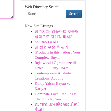
Web Directory Search
Search
New Site Listings
광주치과, 임플란트 맞춤형
상담으로 자신감 되찾기
Soi Bao Lo MT
질 성형 수술 후 관리
iProducts in this nation : Your
Complete Buy...
Rękawiczki Ogrodnicze dla
Dzieci – 3 Pary Rozmi...
Contemporary Australian
Creations: Acquire...
Koray Yalçın Hayatı ve
Kariyeri
Dominate Local Rankings:
The Florida Constructi...
ทัยสยามเบท สล็อตออนไลน์
ชั้นนำ