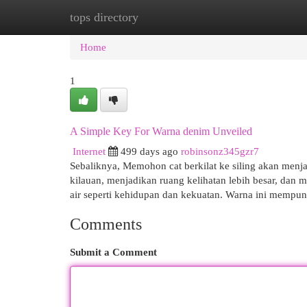
tops directory
Home
New Site Listings
Add Site
Cat
Home
1
A Simple Key For Warna denim Unveiled
Internet
499 days ago
robinsonz345gzr7
Sebaliknya, Memohon cat berkilat ke siling akan menj
kilauan, menjadikan ruang kelihatan lebih besar, dan 
air seperti kehidupan dan kekuatan. Warna ini mempuny
Comments
Submit a Comment