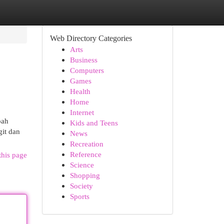
Web Directory Categories
Arts
Business
Computers
Games
Health
Home
Internet
bah
Kids and Teens
git dan
News
Recreation
Reference
this page
Science
Shopping
Society
Sports