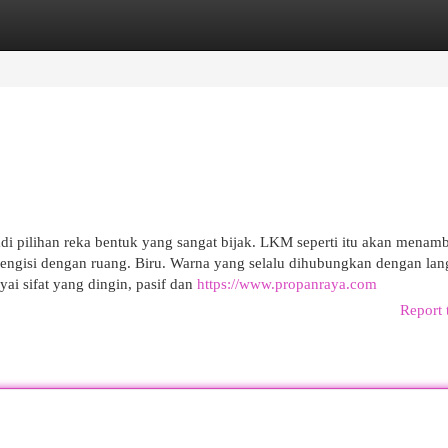
egories
Register
Login
adi pilihan reka bentuk yang sangat bijak. LKM seperti itu akan menam
mengisi dengan ruang. Biru. Warna yang selalu dihubungkan dengan lan
ai sifat yang dingin, pasif dan
https://www.propanraya.com
Report 