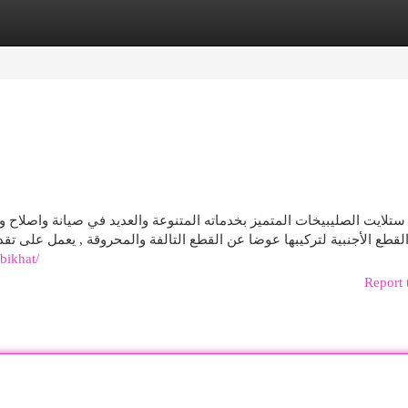
egories
Register
Login
ستلايت الصليبيخات المتميز بخدماته المتنوعة والعديد في صيانة واصلاح و
لقطع الأجنبية لتركيبها عوضا عن القطع التالفة والمحروقة , يعمل على تقدي
ibikhat/
Report 