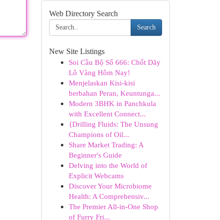
Web Directory Search
Search
New Site Listings
Soi Cầu Bộ Số 666: Chốt Dãy
Lô Vàng Hôm Nay!
Menjelaskan Kisi-kisi
berbahan Peran, Keuntunga...
Modern 3BHK in Panchkula
with Excellent Connect...
{Drilling Fluids: The Unsung
Champions of Oil...
Share Market Trading: A
Beginner's Guide
Delving into the World of
Explicit Webcams
Discover Your Microbiome
Health: A Comprehensiv...
The Premier All-in-One Shop
of Furry Fri...